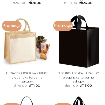
zł
202.00
zł
126.00
zł
198.00
zł
124.00
Promocja!
Promocja!
ELEGANCKA TORBA NA ZAKUPY
ELEGANCKA TORBA NA ZAKUPY
elegancka torba na
elegancka torba na
zakupy
zakupy
zł
178.00
zł
111.00
zł
184.00
zł
115.00