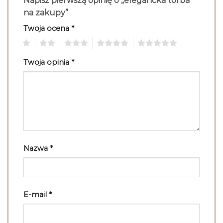
Napisz pierwszą opinię o „elegancka torba
na zakupy”
Twoja ocena
*
1
2
3
4
5
Twoja opinia
*
Nazwa
*
E-mail
*