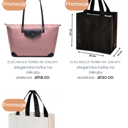
Promocja!
Promocja!
ELEGANCKA TORBA NA ZAKUPY
ELEGANCKA TORBA NA ZAKUPY
elegancka torba na
elegancka torba na
zakupy
zakupy
zł
189.00
zł
118.00
zł
208.00
zł
130.00
Promocja!