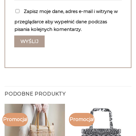
Zapisz moje dane, adres e-mail i witrynę w
przeglądarce aby wypełnić dane podczas
pisania kolejnych komentarzy.
PODOBNE PRODUKTY
Promocja!
Promocja!