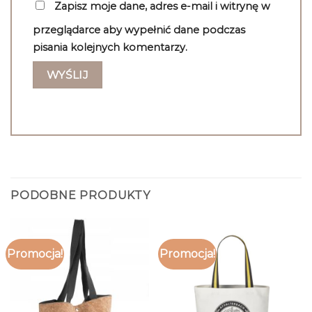
Zapisz moje dane, adres e-mail i witrynę w
przeglądarce aby wypełnić dane podczas
pisania kolejnych komentarzy.
PODOBNE PRODUKTY
Promocja!
Promocja!