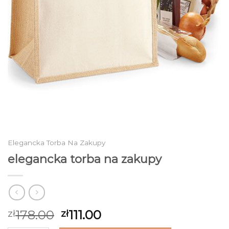
Elegancka Torba Na Zakupy
elegancka torba na zakupy
178.00
111.00
zł
zł