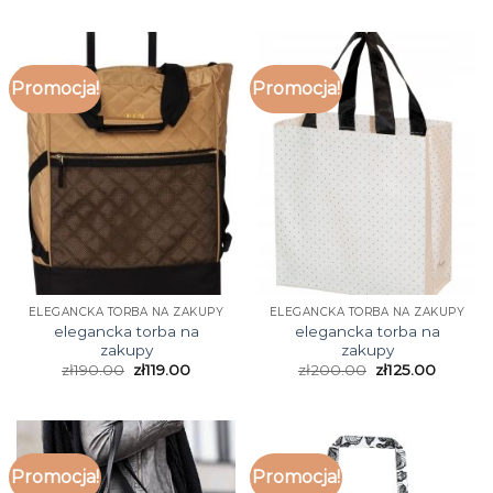
Promocja!
Promocja!
ELEGANCKA TORBA NA ZAKUPY
ELEGANCKA TORBA NA ZAKUPY
elegancka torba na
elegancka torba na
zakupy
zakupy
zł
190.00
zł
119.00
zł
200.00
zł
125.00
Promocja!
Promocja!