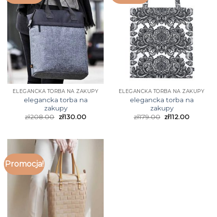
ELEGANCKA TORBA NA ZAKUPY
ELEGANCKA TORBA NA ZAKUPY
elegancka torba na
elegancka torba na
zakupy
zakupy
zł
208.00
zł
130.00
zł
179.00
zł
112.00
Promocja!