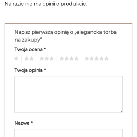
Na razie nie ma opinii o produkcie.
Napisz pierwszą opinię o „elegancka torba
na zakupy”
Twoja ocena
*
1
2
3
4
5
Twoja opinia
*
Nazwa
*