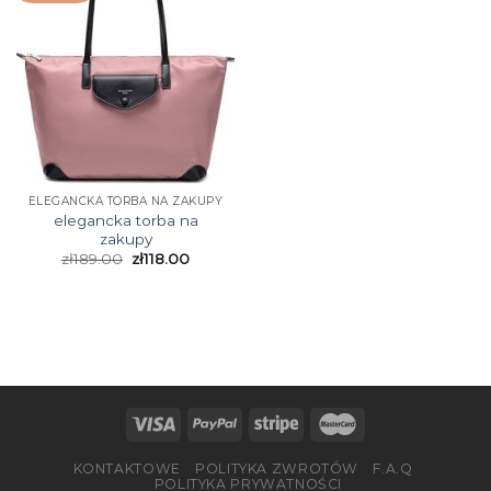
ELEGANCKA TORBA NA ZAKUPY
elegancka torba na
zakupy
zł
189.00
zł
118.00
KONTAKTOWE
POLITYKA ZWROTÓW
F.A.Q
POLITYKA PRYWATNOŚCI