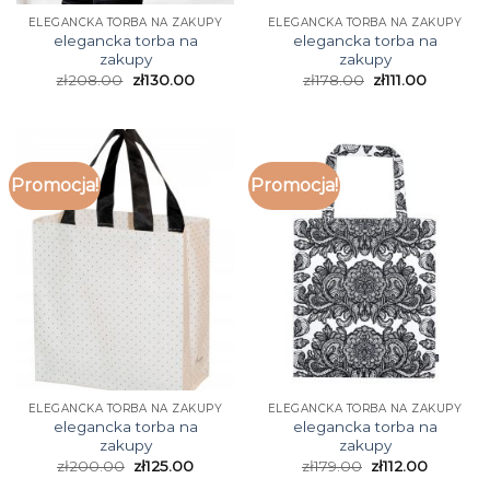
ELEGANCKA TORBA NA ZAKUPY
ELEGANCKA TORBA NA ZAKUPY
elegancka torba na
elegancka torba na
zakupy
zakupy
zł
208.00
zł
130.00
zł
178.00
zł
111.00
Promocja!
Promocja!
ELEGANCKA TORBA NA ZAKUPY
ELEGANCKA TORBA NA ZAKUPY
elegancka torba na
elegancka torba na
zakupy
zakupy
zł
200.00
zł
125.00
zł
179.00
zł
112.00