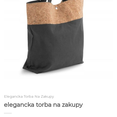
Elegancka Torba Na Zakupy
elegancka torba na zakupy