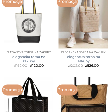
Promocja!
Promocja!
ELEGANCKA TORBA NA ZAKUPY
ELEGANCKA TORBA NA ZAKUPY
elegancka torba na
elegancka torba na
zakupy
zakupy
zł
192.00
zł
120.00
zł
202.00
zł
126.00
Promocja!
Promocja!