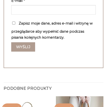
E-mail
*
Zapisz moje dane, adres e-mail i witrynę w
przeglądarce aby wypełnić dane podczas
pisania kolejnych komentarzy.
PODOBNE PRODUKTY