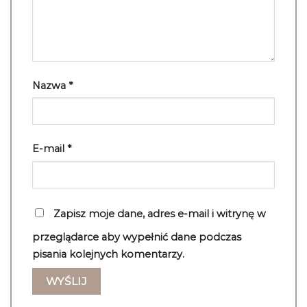
Nazwa
*
E-mail
*
Zapisz moje dane, adres e-mail i witrynę w
przeglądarce aby wypełnić dane podczas
pisania kolejnych komentarzy.