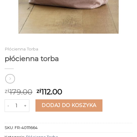
Płócienna Torba
płócienna torba
179.00
112.00
zł
zł
ilość płócienna torba
DODAJ DO KOSZYKA
SKU:
FR-40111664