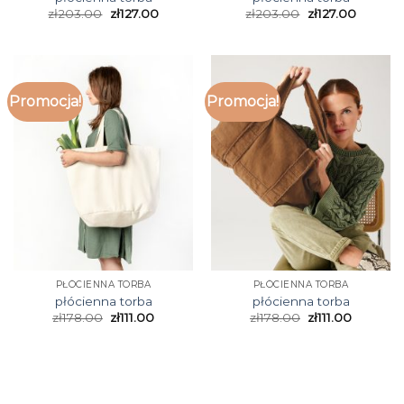
zł
203.00
zł
127.00
zł
203.00
zł
127.00
Promocja!
Promocja!
PŁÓCIENNA TORBA
PŁÓCIENNA TORBA
płócienna torba
płócienna torba
zł
178.00
zł
111.00
zł
178.00
zł
111.00