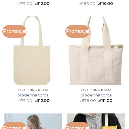
zł
179.00
zł
112.00
zł
186.00
zł
116.00
Promocja!
Promocja!
PŁÓCIENNA TORBA
PŁÓCIENNA TORBA
płócienna torba
płócienna torba
zł
179.00
zł
112.00
zł
178.00
zł
111.00
Promocja!
Promocja!