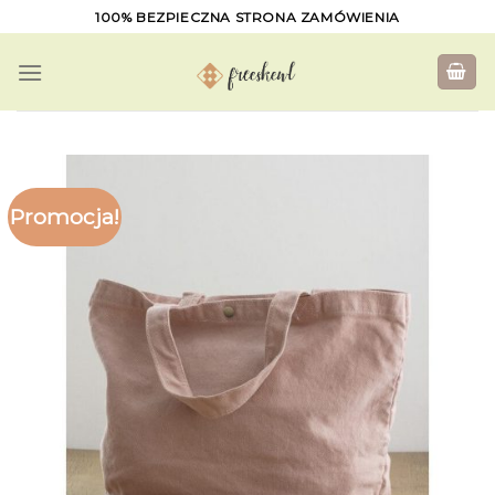
Skip
100% BEZPIECZNA STRONA ZAMÓWIENIA
to
content
Promocja!