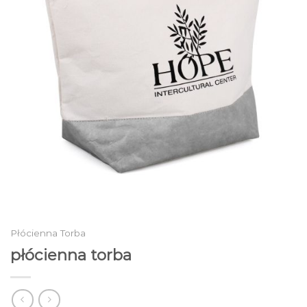
Płócienna Torba
płócienna torba