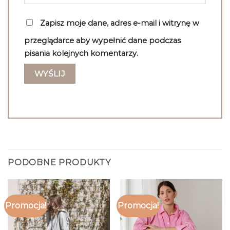
Zapisz moje dane, adres e-mail i witrynę w
przeglądarce aby wypełnić dane podczas
pisania kolejnych komentarzy.
PODOBNE PRODUKTY
Promocja!
Promocja!