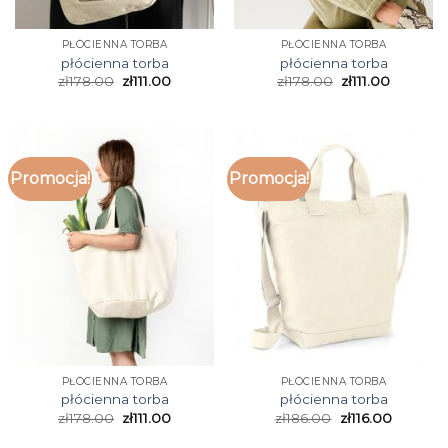
PŁÓCIENNA TORBA
PŁÓCIENNA TORBA
płócienna torba
płócienna torba
zł
178.00
zł
111.00
zł
178.00
zł
111.00
Promocja!
Promocja!
PŁÓCIENNA TORBA
PŁÓCIENNA TORBA
płócienna torba
płócienna torba
zł
178.00
zł
111.00
zł
186.00
zł
116.00