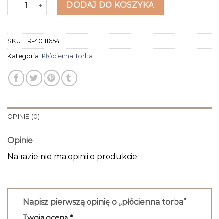
ilość płócienna torba
DODAJ DO KOSZYKA
SKU:
FR-40111654
Kategoria:
Płócienna Torba
OPINIE (0)
Opinie
Na razie nie ma opinii o produkcie.
Napisz pierwszą opinię o „płócienna torba”
Twoja ocena
*