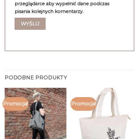
przeglądarce aby wypełnić dane podczas
pisania kolejnych komentarzy.
PODOBNE PRODUKTY
Promocja!
Promocja!