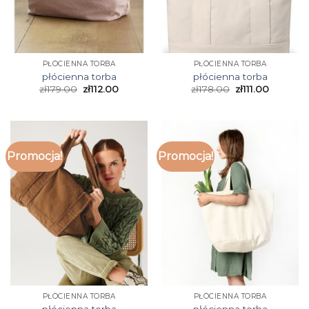
PŁÓCIENNA TORBA
PŁÓCIENNA TORBA
płócienna torba
płócienna torba
zł
179.00
zł
112.00
zł
178.00
zł
111.00
Promocja!
Promocja!
PŁÓCIENNA TORBA
PŁÓCIENNA TORBA
płócienna torba
płócienna torba