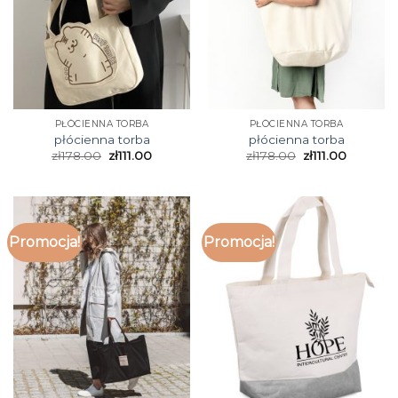
PŁÓCIENNA TORBA
PŁÓCIENNA TORBA
płócienna torba
płócienna torba
zł
178.00
zł
111.00
zł
178.00
zł
111.00
Promocja!
Promocja!