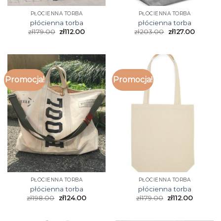
PŁÓCIENNA TORBA
PŁÓCIENNA TORBA
płócienna torba
płócienna torba
zł
179.00
zł
112.00
zł
203.00
zł
127.00
Promocja!
Promocja!
PŁÓCIENNA TORBA
PŁÓCIENNA TORBA
płócienna torba
płócienna torba
zł
198.00
zł
124.00
zł
179.00
zł
112.00