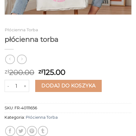
Płócienna Torba
płócienna torba
200.00
125.00
zł
zł
ilość płócienna torba
DODAJ DO KOSZYKA
SKU:
FR-40111656
Kategoria:
Płócienna Torba