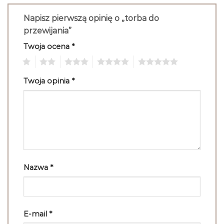
Napisz pierwszą opinię o „torba do
przewijania”
Twoja ocena
*
1
2
3
4
5
Twoja opinia
*
Nazwa
*
E-mail
*