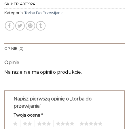
SKU:
FR-40111924
Kategoria:
Torba Do Przewijania
OPINIE (0)
Opinie
Na razie nie ma opinii o produkcie.
Napisz pierwszą opinię o „torba do
przewijania”
Twoja ocena
*
1
2
3
4
5