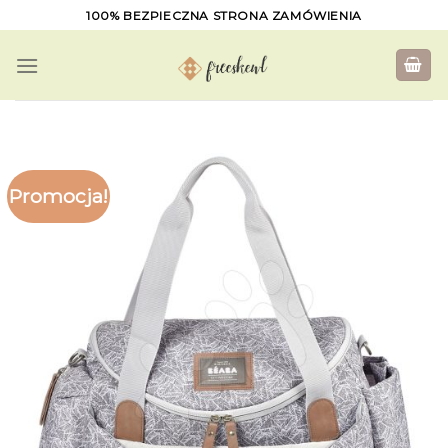
Skip
100% BEZPIECZNA STRONA ZAMÓWIENIA
to
content
Promocja!