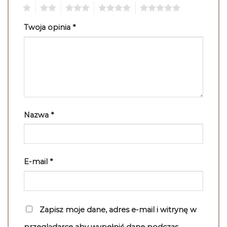
1
2
3
4
5
Twoja opinia
*
Nazwa
*
E-mail
*
Zapisz moje dane, adres e-mail i witrynę w