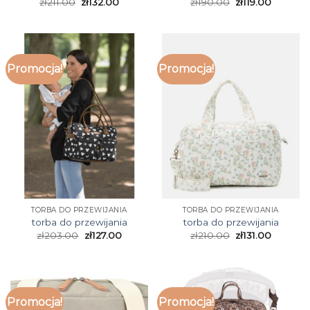
zł
211.00
zł
132.00
zł
190.00
zł
119.00
Promocja!
Promocja!
TORBA DO PRZEWIJANIA
TORBA DO PRZEWIJANIA
torba do przewijania
torba do przewijania
zł
203.00
zł
127.00
zł
210.00
zł
131.00
Promocja!
Promocja!