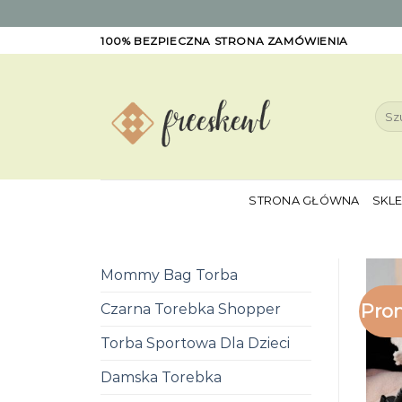
Skip
100% BEZPIECZNA STRONA ZAMÓWIENIA
to
content
Szuk
STRONA GŁÓWNA
SKL
Mommy Bag Torba
Pro
Czarna Torebka Shopper
Torba Sportowa Dla Dzieci
Damska Torebka