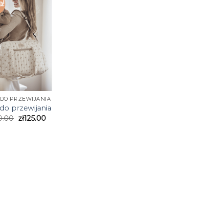
a!
DO PRZEWIJANIA
do przewijania
0.00
zł
125.00