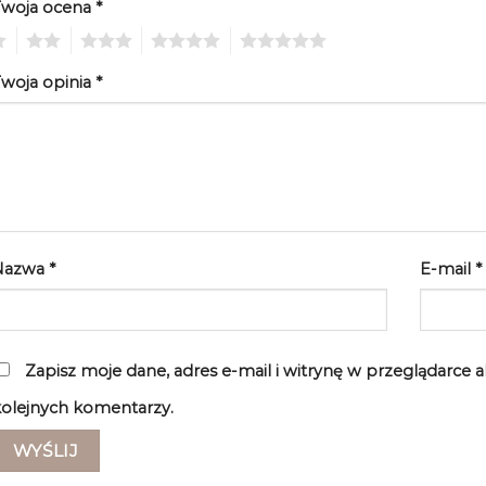
Twoja ocena
*
2
3
4
5
woja opinia
*
Nazwa
*
E-mail
*
Zapisz moje dane, adres e-mail i witrynę w przeglądarce 
olejnych komentarzy.