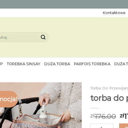
Kontaktowe
aj:
EP
TOREBKA SINSAY
DUZA TORBA
PARFOIS TOREBKA
DUŻA 
Torba Do Przewijan
torba do 
mocja!
176.00
1
zł
zł
ilość torba do prz