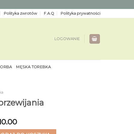
Polityka zwrotów
F.A.Q
Polityka prywatności
LOGOWANIE
TORBA
MĘSKA TOREBKA
ia
przewijania
10.00
ewijania