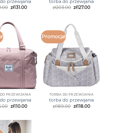
do przewijania
torba do przewijania
0.00
zł
131.00
zł
203.00
zł
127.00
a!
Promocja!
DO PRZEWIJANIA
TORBA DO PRZEWIJANIA
do przewijania
torba do przewijania
6.00
zł
110.00
zł
189.00
zł
118.00