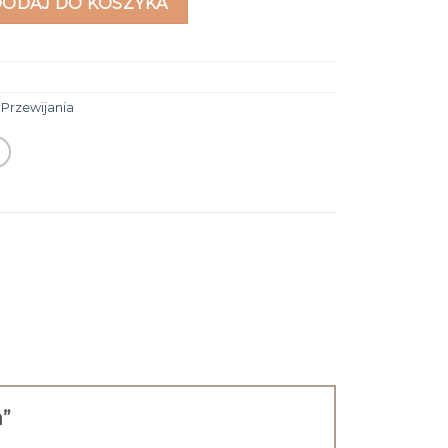
DODAJ DO KOSZYKA
Przewijania
a”