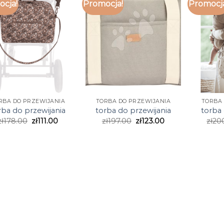
cja!
Promocja!
Promocj
RBA DO PRZEWIJANIA
TORBA DO PRZEWIJANIA
TORBA 
rba do przewijania
torba do przewijania
torba 
zł
178.00
zł
111.00
zł
197.00
zł
123.00
zł
20