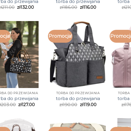
rba do przewijania
torba do przewijania
torba 
zł
211.00
zł
132.00
zł
186.00
zł
116.00
zł
21
cja!
Promocja!
Promocj
RBA DO PRZEWIJANIA
TORBA DO PRZEWIJANIA
TORBA 
rba do przewijania
torba do przewijania
torba 
ł
203.00
zł
127.00
zł
190.00
zł
119.00
zł
17