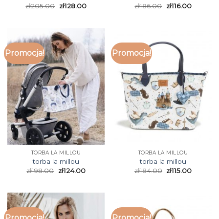
zł
205.00
zł
128.00
zł
186.00
zł
116.00
Promocja!
Promocja!
TORBA LA MILLOU
TORBA LA MILLOU
torba la millou
torba la millou
zł
198.00
zł
124.00
zł
184.00
zł
115.00
Promocja!
Promocja!