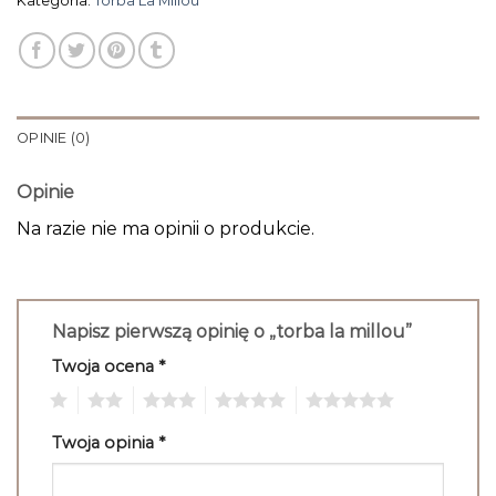
Kategoria:
Torba La Millou
OPINIE (0)
Opinie
Na razie nie ma opinii o produkcie.
Napisz pierwszą opinię o „torba la millou”
Twoja ocena
*
1
2
3
4
5
Twoja opinia
*