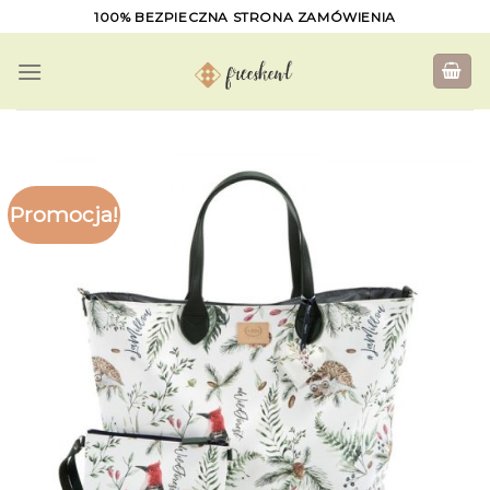
Skip
100% BEZPIECZNA STRONA ZAMÓWIENIA
to
content
Promocja!