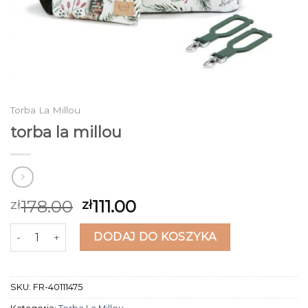
Torba La Millou
torba la millou
178.00
111.00
zł
zł
ilość torba la millou
DODAJ DO KOSZYKA
SKU:
FR-40111475