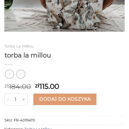
Torba La Millou
torba la millou
184.00
115.00
zł
zł
ilość torba la millou
DODAJ DO KOSZYKA
SKU:
FR-40111470