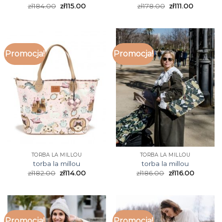
zł
184.00
zł
115.00
zł
178.00
zł
111.00
Promocja!
Promocja!
TORBA LA MILLOU
TORBA LA MILLOU
torba la millou
torba la millou
zł
182.00
zł
114.00
zł
186.00
zł
116.00
Promocja!
Promocja!