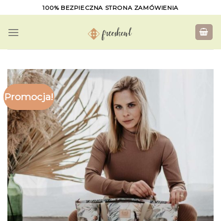
Skip
100% BEZPIECZNA STRONA ZAMÓWIENIA
to
content
Promocja!