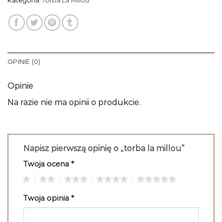
Kategoria:
Torba La Millou
OPINIE (0)
Opinie
Na razie nie ma opinii o produkcie.
Napisz pierwszą opinię o „torba la millou”
Twoja ocena
*
1
2
3
4
5
Twoja opinia
*