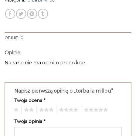
Kategoria:
Torba La Millou
OPINIE (0)
Opinie
Na razie nie ma opinii o produkcie.
Napisz pierwszą opinię o „torba la millou”
Twoja ocena
*
1
2
3
4
5
Twoja opinia
*