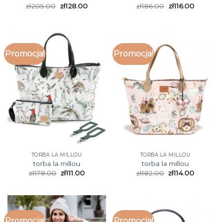
zł
205.00
zł
128.00
zł
186.00
zł
116.00
Promocja!
Promocja!
TORBA LA MILLOU
TORBA LA MILLOU
torba la millou
torba la millou
zł
178.00
zł
111.00
zł
182.00
zł
114.00
Promocja!
Promocja!