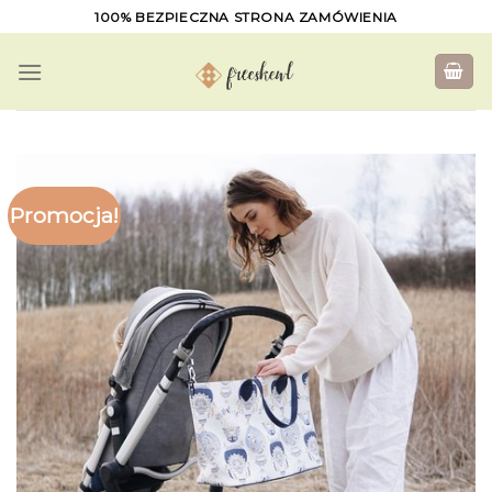
Skip
100% BEZPIECZNA STRONA ZAMÓWIENIA
to
content
Promocja!