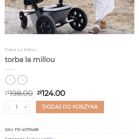
Torba La Millou
torba la millou
198.00
124.00
zł
zł
ilość torba la millou
DODAJ DO KOSZYKA
SKU:
FR-40111468