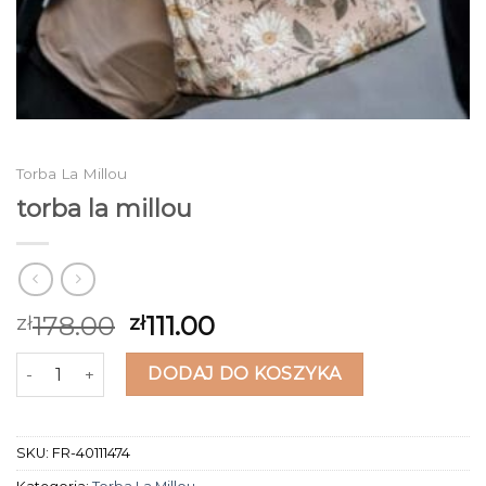
Torba La Millou
torba la millou
178.00
111.00
zł
zł
ilość torba la millou
DODAJ DO KOSZYKA
SKU:
FR-40111474