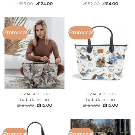
zł
198.00
zł
124.00
zł
182.00
zł
114.00
Promocja!
Promocja!
TORBA LA MILLOU
TORBA LA MILLOU
torba la millou
torba la millou
zł
184.00
zł
115.00
zł
184.00
zł
115.00
Promocja!
Promocja!