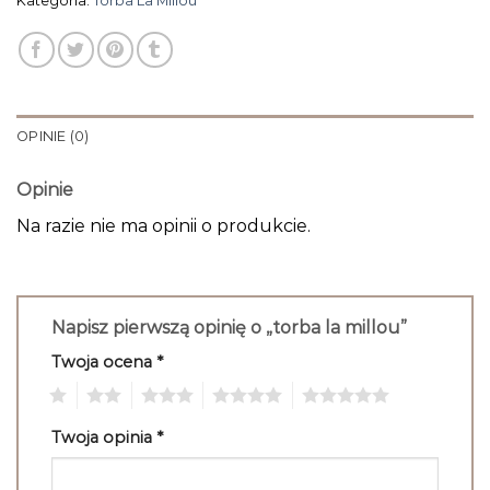
Kategoria:
Torba La Millou
OPINIE (0)
Opinie
Na razie nie ma opinii o produkcie.
Napisz pierwszą opinię o „torba la millou”
Twoja ocena
*
1
2
3
4
5
Twoja opinia
*