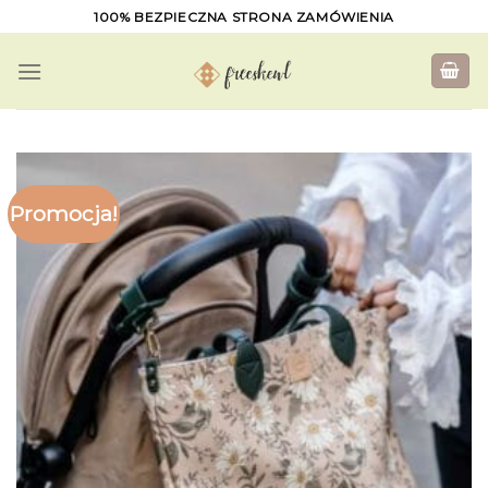
Skip
100% BEZPIECZNA STRONA ZAMÓWIENIA
to
content
Promocja!