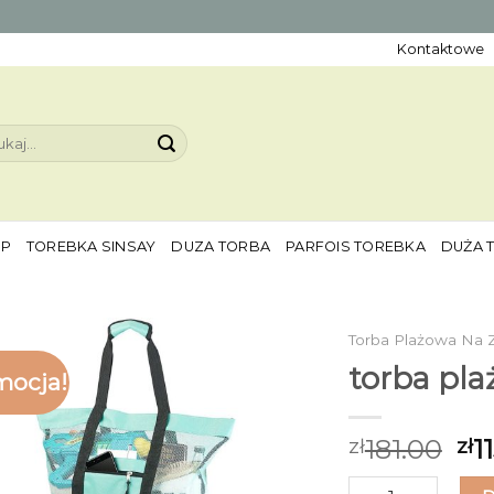
Kontaktowe
aj:
EP
TOREBKA SINSAY
DUZA TORBA
PARFOIS TOREBKA
DUŻA 
Torba Plażowa Na
torba pl
mocja!
181.00
1
zł
zł
ilość torba plażo