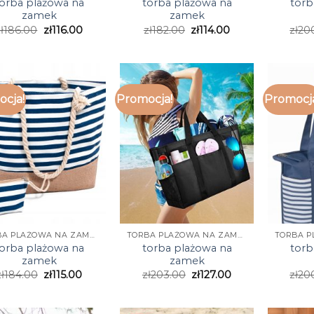
orba plażowa na
torba plażowa na
torb
zamek
zamek
ł
186.00
zł
116.00
zł
182.00
zł
114.00
zł
20
cja!
Promocja!
Promocj
TORBA PLAŻOWA NA ZAMEK
TORBA PLAŻOWA NA ZAMEK
orba plażowa na
torba plażowa na
torb
zamek
zamek
ł
184.00
zł
115.00
zł
203.00
zł
127.00
zł
20