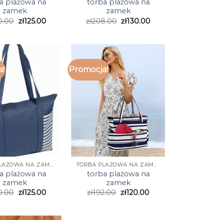
a plażowa na
torba plażowa na
zamek
zamek
0.00
zł
125.00
zł
208.00
zł
130.00
a!
Promocja!
TORBA PLAŻOWA NA ZAMEK
TORBA PLAŻOWA NA ZAMEK
a plażowa na
torba plażowa na
zamek
zamek
0.00
zł
125.00
zł
192.00
zł
120.00