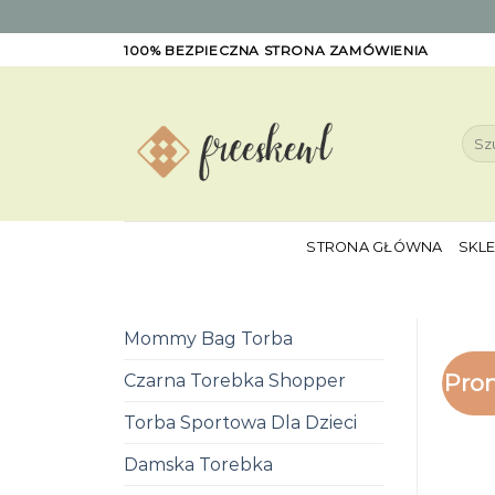
Skip
100% BEZPIECZNA STRONA ZAMÓWIENIA
to
content
Szuk
STRONA GŁÓWNA
SKL
Mommy Bag Torba
Pro
Czarna Torebka Shopper
Torba Sportowa Dla Dzieci
Damska Torebka