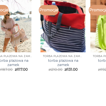
cja!
Promocja!
Promocj
TORBA PLAŻOWA NA ZAMEK
TORBA PLAŻOWA NA ZAMEK
orba plażowa na
torba plażowa na
torb
zamek
zamek
zł
187.00
zł
117.00
zł
210.00
zł
131.00
zł
19