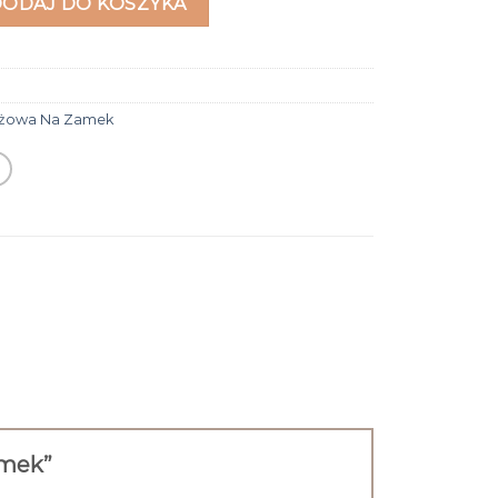
DODAJ DO KOSZYKA
ażowa Na Zamek
zamek”