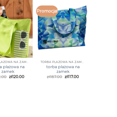
a!
Promocja!
TORBA PLAŻOWA NA ZAMEK
TORBA PLAŻOWA NA ZAMEK
a plażowa na
torba plażowa na
zamek
zamek
2.00
zł
120.00
zł
187.00
zł
117.00