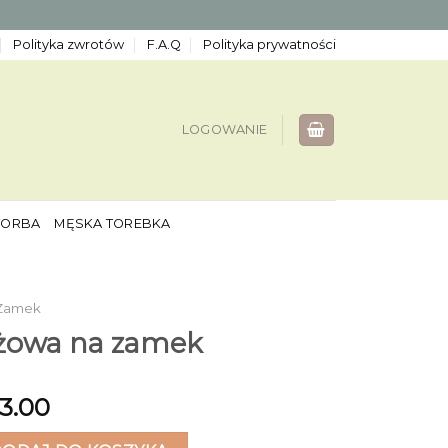
Polityka zwrotów
F.A.Q
Polityka prywatności
LOGOWANIE
TORBA
MĘSKA TOREBKA
 Zamek
ażowa na zamek
13.00
wa na zamek