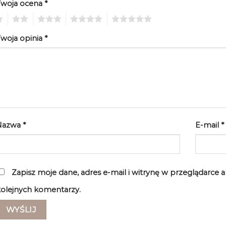
Twoja ocena
*
2
3
4
5
woja opinia
*
Nazwa
*
E-mail
*
Zapisz moje dane, adres e-mail i witrynę w przeglądarce 
olejnych komentarzy.