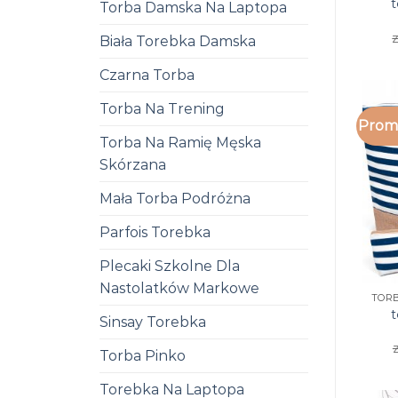
t
Torba Damska Na Laptopa
z
Biała Torebka Damska
Czarna Torba
Torba Na Trening
Promo
Torba Na Ramię Męska
Skórzana
Mała Torba Podróżna
Parfois Torebka
Plecaki Szkolne Dla
Nastolatków Markowe
t
Sinsay Torebka
z
Torba Pinko
Torebka Na Laptopa