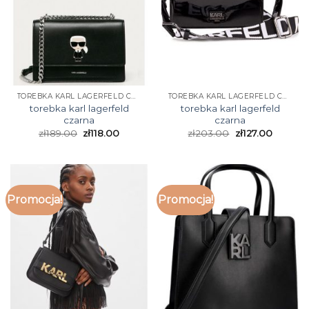
TOREBKA KARL LAGERFELD CZARNA
TOREBKA KARL LAGERFELD CZARNA
torebka karl lagerfeld
torebka karl lagerfeld
czarna
czarna
zł
189.00
zł
118.00
zł
203.00
zł
127.00
Promocja!
Promocja!