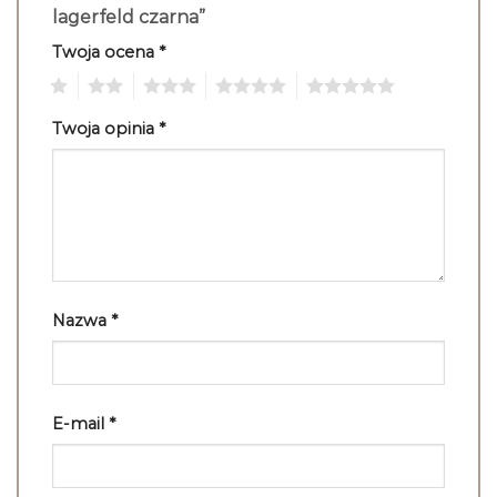
lagerfeld czarna”
Twoja ocena
*
1
2
3
4
5
Twoja opinia
*
Nazwa
*
E-mail
*