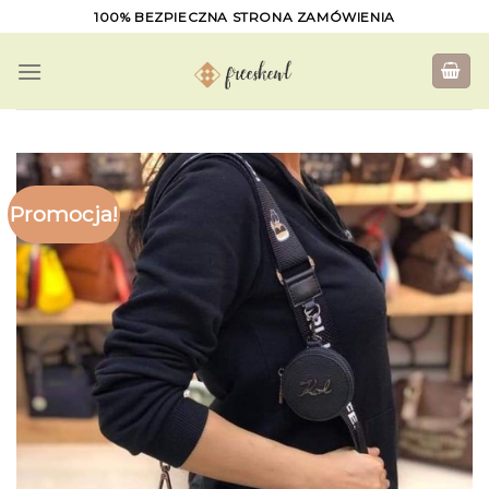
Skip
100% BEZPIECZNA STRONA ZAMÓWIENIA
to
content
Promocja!