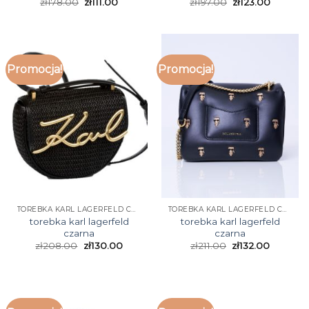
zł
178.00
zł
111.00
zł
197.00
zł
123.00
Promocja!
Promocja!
TOREBKA KARL LAGERFELD CZARNA
TOREBKA KARL LAGERFELD CZARNA
torebka karl lagerfeld
torebka karl lagerfeld
czarna
czarna
zł
208.00
zł
130.00
zł
211.00
zł
132.00