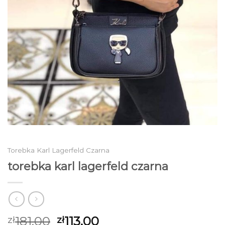
Torebka Karl Lagerfeld Czarna
torebka karl lagerfeld czarna
181.00
113.00
zł
zł