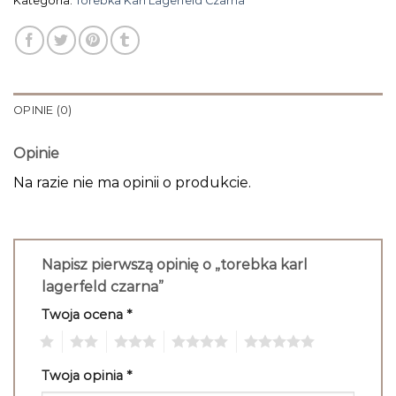
Kategoria:
Torebka Karl Lagerfeld Czarna
OPINIE (0)
Opinie
Na razie nie ma opinii o produkcie.
Napisz pierwszą opinię o „torebka karl
lagerfeld czarna”
Twoja ocena
*
1
2
3
4
5
Twoja opinia
*