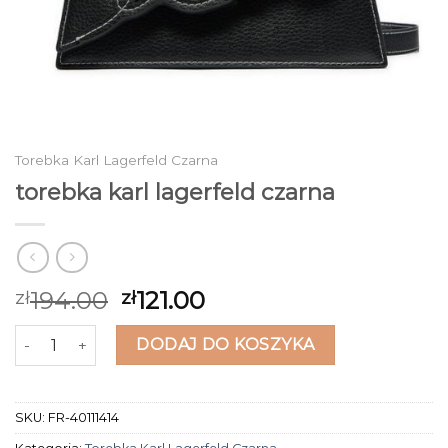
Torebka Karl Lagerfeld Czarna
torebka karl lagerfeld czarna
194.00
121.00
zł
zł
ilość torebka karl lagerfeld czarna
DODAJ DO KOSZYKA
SKU:
FR-40111414