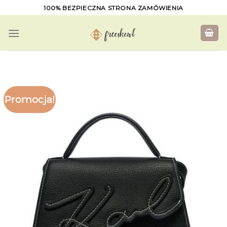
Skip
100% BEZPIECZNA STRONA ZAMÓWIENIA
to
content
Promocja!