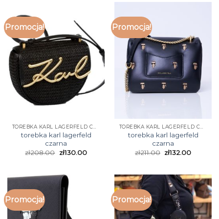
Promocja!
Promocja!
TOREBKA KARL LAGERFELD CZARNA
TOREBKA KARL LAGERFELD CZARNA
torebka karl lagerfeld
torebka karl lagerfeld
czarna
czarna
zł
208.00
zł
130.00
zł
211.00
zł
132.00
Promocja!
Promocja!