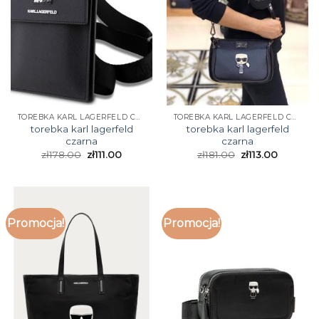
TOREBKA KARL LAGERFELD CZARNA
TOREBKA KARL LAGERFELD CZARNA
torebka karl lagerfeld
torebka karl lagerfeld
czarna
czarna
zł
178.00
zł
111.00
zł
181.00
zł
113.00
Promocja!
Promocja!