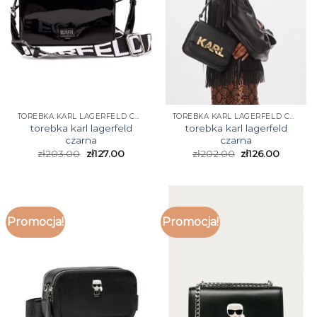
TOREBKA KARL LAGERFELD CZARNA
TOREBKA KARL LAGERFELD CZARNA
torebka karl lagerfeld
torebka karl lagerfeld
czarna
czarna
zł
203.00
zł
127.00
zł
202.00
zł
126.00
Promocja!
Promocja!