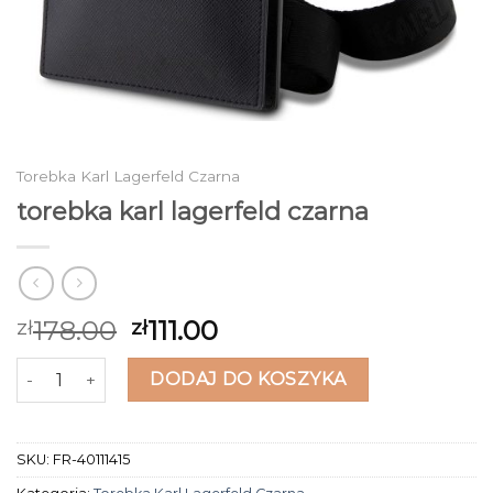
Torebka Karl Lagerfeld Czarna
torebka karl lagerfeld czarna
178.00
111.00
zł
zł
ilość torebka karl lagerfeld czarna
DODAJ DO KOSZYKA
SKU:
FR-40111415