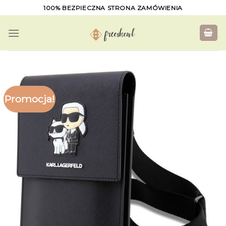
Skip
100% BEZPIECZNA STRONA ZAMÓWIENIA
to
content
Promocja!