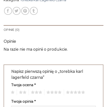
Kategoria:
Torebka Karl Lagerfeld Czarna
OPINIE (0)
Opinie
Na razie nie ma opinii o produkcie.
Napisz pierwszą opinię o „torebka karl
lagerfeld czarna”
Twoja ocena
*
1
2
3
4
5
Twoja opinia
*