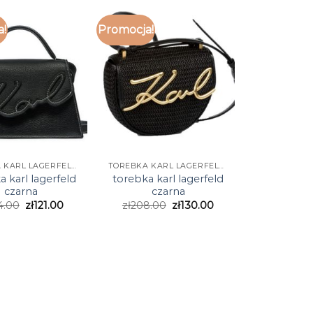
a!
Promocja!
TOREBKA KARL LAGERFELD CZARNA
TOREBKA KARL LAGERFELD CZARNA
a karl lagerfeld
torebka karl lagerfeld
czarna
czarna
4.00
zł
121.00
zł
208.00
zł
130.00