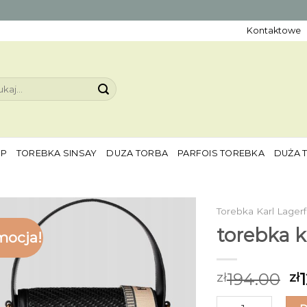
Kontaktowe
aj:
EP
TOREBKA SINSAY
DUZA TORBA
PARFOIS TOREBKA
DUŻA 
Torebka Karl Lager
torebka k
mocja!
194.00
zł
zł
ilość torebka karl