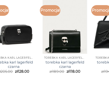
cja!
Promocja!
Promocj
TOREBKA KARL LAGERFELD CZARNA
TOREBKA KARL LAGERFELD CZARNA
ebka karl lagerfeld
torebka karl lagerfeld
torebk
czarna
czarna
ł
205.00
zł
128.00
zł
189.00
zł
118.00
zł
19