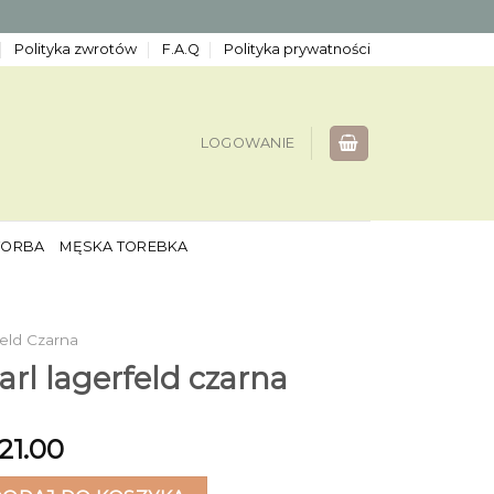
Polityka zwrotów
F.A.Q
Polityka prywatności
LOGOWANIE
TORBA
MĘSKA TOREBKA
feld Czarna
arl lagerfeld czarna
121.00
 lagerfeld czarna