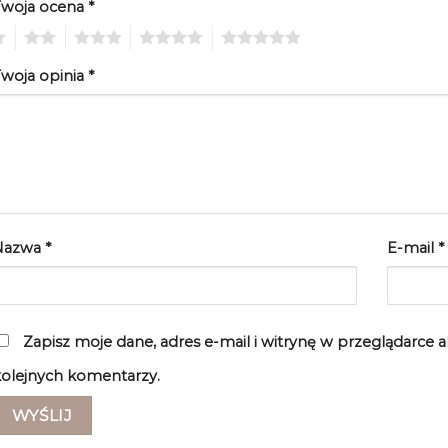
Twoja ocena
*
2
3
4
5
woja opinia
*
Nazwa
*
E-mail
*
Zapisz moje dane, adres e-mail i witrynę w przeglądarce 
olejnych komentarzy.