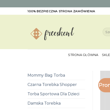
Skip
100% BEZPIECZNA STRONA ZAMÓWIENIA
to
content
Szuk
STRONA GŁÓWNA
SKL
Mommy Bag Torba
Pro
Czarna Torebka Shopper
Torba Sportowa Dla Dzieci
Damska Torebka