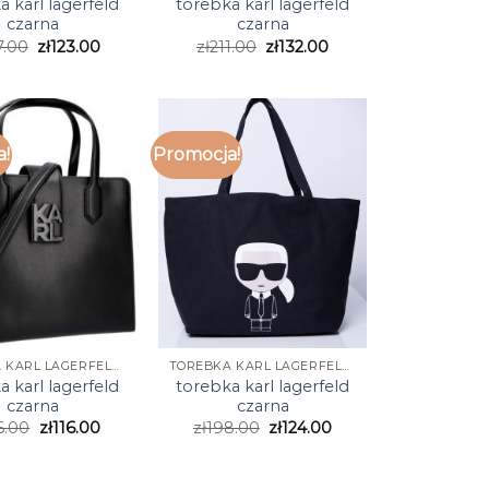
a karl lagerfeld
torebka karl lagerfeld
czarna
czarna
7.00
zł
123.00
zł
211.00
zł
132.00
a!
Promocja!
TOREBKA KARL LAGERFELD CZARNA
TOREBKA KARL LAGERFELD CZARNA
a karl lagerfeld
torebka karl lagerfeld
czarna
czarna
6.00
zł
116.00
zł
198.00
zł
124.00