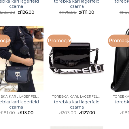
ebka karl lagerfeld
torebka karl lagerfeld
torebk
czarna
czarna
ł
202.00
zł
126.00
zł
178.00
zł
111.00
zł
19
cja!
Promocja!
Promocj
TOREBKA KARL LAGERFELD CZARNA
TOREBKA KARL LAGERFELD CZARNA
ebka karl lagerfeld
torebka karl lagerfeld
torebk
czarna
czarna
zł
181.00
zł
113.00
zł
203.00
zł
127.00
zł
18