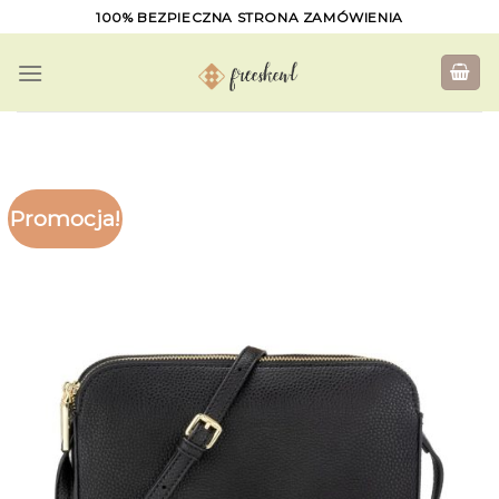
Skip
100% BEZPIECZNA STRONA ZAMÓWIENIA
to
content
Promocja!