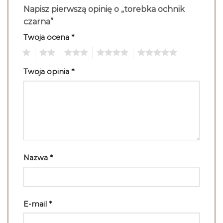
Napisz pierwszą opinię o „torebka ochnik
czarna”
Twoja ocena
*
1
2
3
4
5
Twoja opinia
*
Nazwa
*
E-mail
*