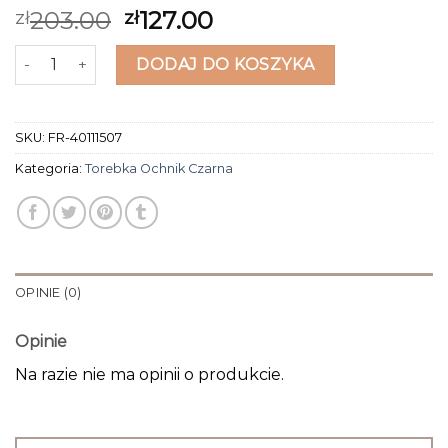
203.00
127.00
zł
zł
ilość torebka ochnik czarna
DODAJ DO KOSZYKA
SKU:
FR-40111507
Kategoria:
Torebka Ochnik Czarna
OPINIE (0)
Opinie
Na razie nie ma opinii o produkcie.