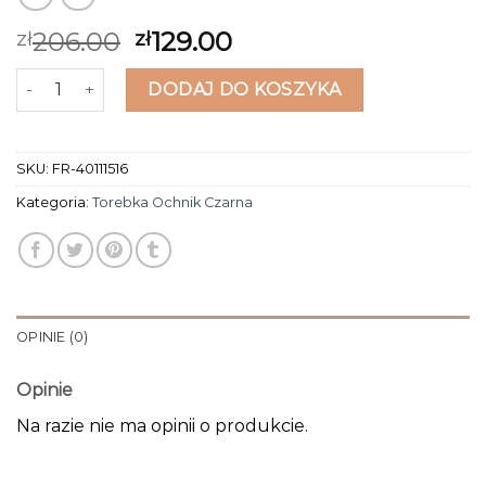
206.00
129.00
zł
zł
ilość torebka ochnik czarna
DODAJ DO KOSZYKA
SKU:
FR-40111516
Kategoria:
Torebka Ochnik Czarna
OPINIE (0)
Opinie
Na razie nie ma opinii o produkcie.