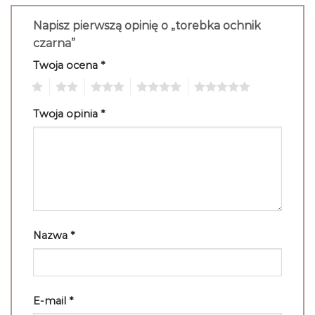
Napisz pierwszą opinię o „torebka ochnik
czarna”
Twoja ocena
*
1
2
3
4
5
Twoja opinia
*
Nazwa
*
E-mail
*