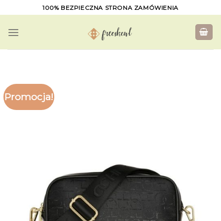
Skip
100% BEZPIECZNA STRONA ZAMÓWIENIA
to
content
Promocja!