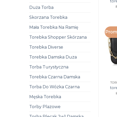
tor
Duża Torba
Skorzana Torebka
Mała Torebka Na Ramię
Promo
Torebka Shopper Skórzana
Torebka Diverse
Torebka Damska Duza
Torba Turystyczna
Torebka Czarna Damska
TOR
Torba Do Wózka Czarna
tor
Męska Torebka
Torby Plazowe
Torba Plecak 2w1 Damska