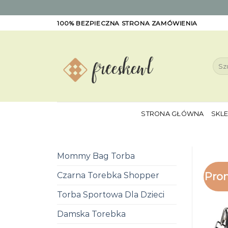
Skip
100% BEZPIECZNA STRONA ZAMÓWIENIA
to
content
Szuk
STRONA GŁÓWNA
SKL
Mommy Bag Torba
Pro
Czarna Torebka Shopper
Torba Sportowa Dla Dzieci
Damska Torebka