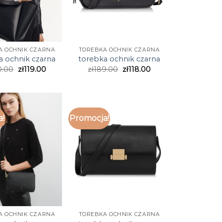
A OCHNIK CZARNA
TOREBKA OCHNIK CZARNA
a ochnik czarna
torebka ochnik czarna
0.00
zł
119.00
zł
189.00
zł
118.00
a!
Promocja!
A OCHNIK CZARNA
TOREBKA OCHNIK CZARNA