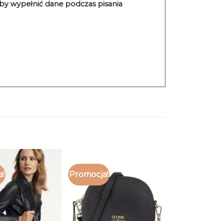
aby wypełnić dane podczas pisania
a!
Promocja!