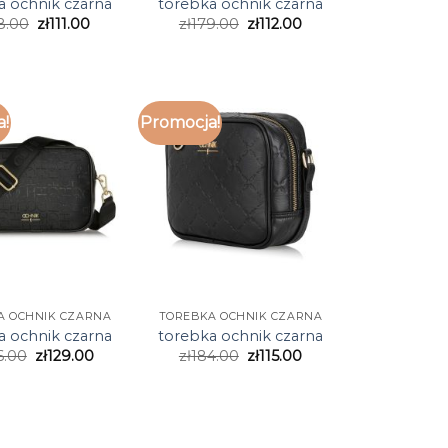
a ochnik czarna
torebka ochnik czarna
8.00
zł
111.00
zł
179.00
zł
112.00
a!
Promocja!
A OCHNIK CZARNA
TOREBKA OCHNIK CZARNA
a ochnik czarna
torebka ochnik czarna
6.00
zł
129.00
zł
184.00
zł
115.00