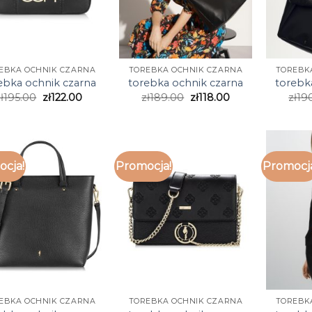
EBKA OCHNIK CZARNA
TOREBKA OCHNIK CZARNA
TOREBK
ebka ochnik czarna
torebka ochnik czarna
torebk
ł
195.00
zł
122.00
zł
189.00
zł
118.00
zł
19
cja!
Promocja!
Promocj
EBKA OCHNIK CZARNA
TOREBKA OCHNIK CZARNA
TOREBK