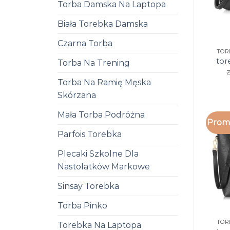
Torba Damska Na Laptopa
Biała Torebka Damska
Czarna Torba
TOR
tor
Torba Na Trening
z
Torba Na Ramię Męska
Skórzana
Mała Torba Podróżna
Promo
Parfois Torebka
Plecaki Szkolne Dla
Nastolatków Markowe
Sinsay Torebka
Torba Pinko
TOR
Torebka Na Laptopa