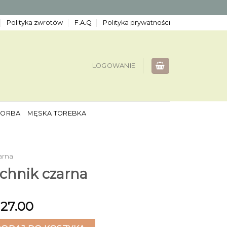
Polityka zwrotów
F.A.Q
Polityka prywatności
LOGOWANIE
TORBA
MĘSKA TOREBKA
arna
chnik czarna
127.00
nik czarna