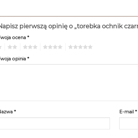
Napisz pierwszą opinię o „torebka ochnik cza
Twoja ocena
*
2
3
4
5
woja opinia
*
Nazwa
*
E-mail
*