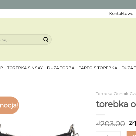
Kontaktowe
aj:
EP
TOREBKA SINSAY
DUZA TORBA
PARFOIS TOREBKA
DUŻA 
Torebka Ochnik Cz
torebka o
mocja!
203.00
zł
zł
ilość torebka och