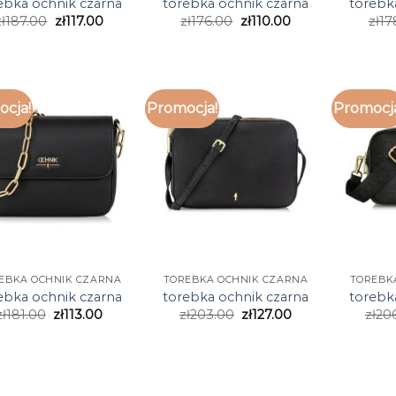
ebka ochnik czarna
torebka ochnik czarna
torebk
zł
187.00
zł
117.00
zł
176.00
zł
110.00
zł
17
cja!
Promocja!
Promocj
EBKA OCHNIK CZARNA
TOREBKA OCHNIK CZARNA
TOREBK
ebka ochnik czarna
torebka ochnik czarna
torebk
zł
181.00
zł
113.00
zł
203.00
zł
127.00
zł
20