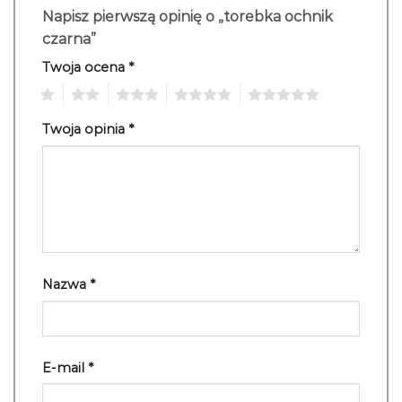
Napisz pierwszą opinię o „torebka ochnik
czarna”
Twoja ocena
*
1
2
3
4
5
Twoja opinia
*
Nazwa
*
E-mail
*