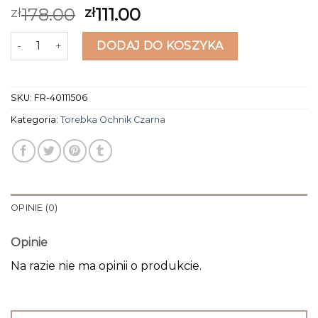
178.00
111.00
zł
zł
ilość torebka ochnik czarna
DODAJ DO KOSZYKA
SKU:
FR-40111506
Kategoria:
Torebka Ochnik Czarna
OPINIE (0)
Opinie
Na razie nie ma opinii o produkcie.