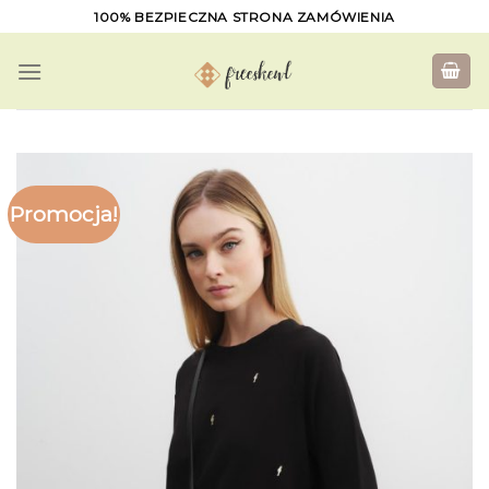
Skip
100% BEZPIECZNA STRONA ZAMÓWIENIA
to
content
Promocja!