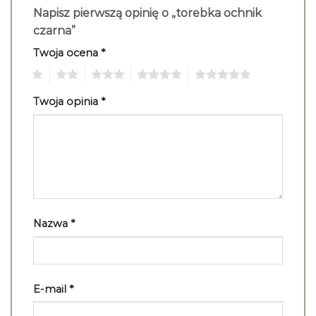
Napisz pierwszą opinię o „torebka ochnik
czarna”
Twoja ocena
*
1
2
3
4
5
Twoja opinia
*
Nazwa
*
E-mail
*