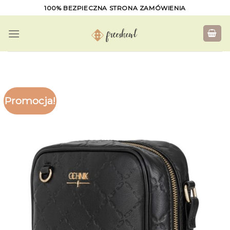
Skip
100% BEZPIECZNA STRONA ZAMÓWIENIA
to
content
Promocja!