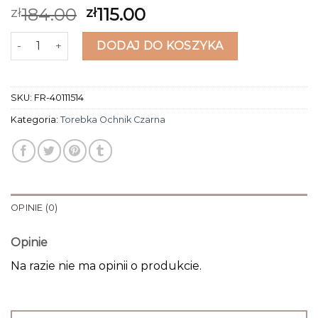
184.00
115.00
zł
zł
ilość torebka ochnik czarna
DODAJ DO KOSZYKA
SKU:
FR-40111514
Kategoria:
Torebka Ochnik Czarna
OPINIE (0)
Opinie
Na razie nie ma opinii o produkcie.