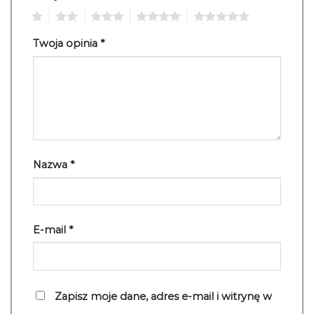
1
2
3
4
5
Twoja opinia
*
Nazwa
*
E-mail
*
Zapisz moje dane, adres e-mail i witrynę w