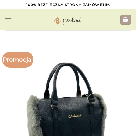
Skip
100% BEZPIECZNA STRONA ZAMÓWIENIA
to
content
Promocja!