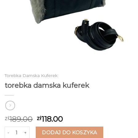
Torebka Damska Kuferek
torebka damska kuferek
189.00
118.00
zł
zł
ilość torebka damska kuferek
DODAJ DO KOSZYKA