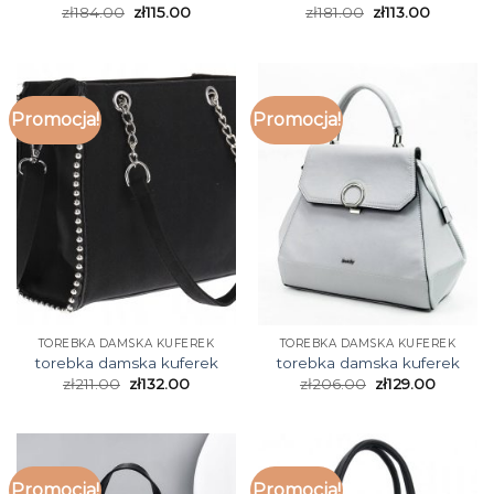
zł
184.00
zł
115.00
zł
181.00
zł
113.00
Promocja!
Promocja!
TOREBKA DAMSKA KUFEREK
TOREBKA DAMSKA KUFEREK
torebka damska kuferek
torebka damska kuferek
zł
211.00
zł
132.00
zł
206.00
zł
129.00
Promocja!
Promocja!