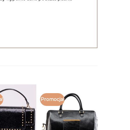
a!
Promocja!