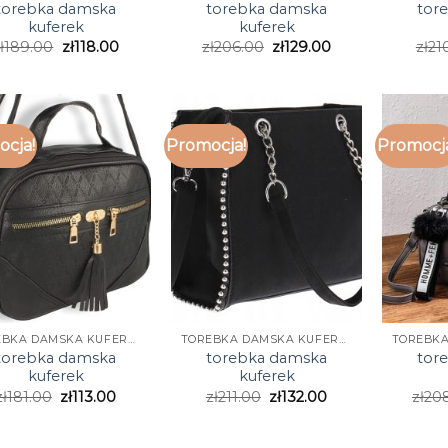
torebka damska
torebka damska
tor
kuferek
kuferek
ł
189.00
zł
118.00
zł
206.00
zł
129.00
zł
21
cja!
Promocja!
Promocj
TOREBKA DAMSKA KUFEREK
TOREBKA DAMSKA KUFEREK
torebka damska
torebka damska
tor
kuferek
kuferek
zł
181.00
zł
113.00
zł
211.00
zł
132.00
zł
20