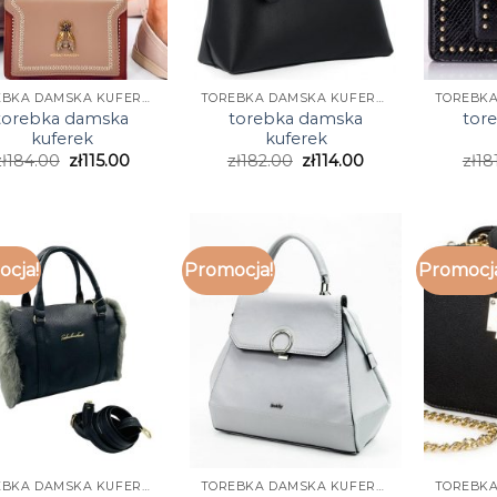
TOREBKA DAMSKA KUFEREK
TOREBKA DAMSKA KUFEREK
torebka damska
torebka damska
tor
kuferek
kuferek
ł
184.00
zł
115.00
zł
182.00
zł
114.00
zł
18
cja!
Promocja!
Promocj
TOREBKA DAMSKA KUFEREK
TOREBKA DAMSKA KUFEREK