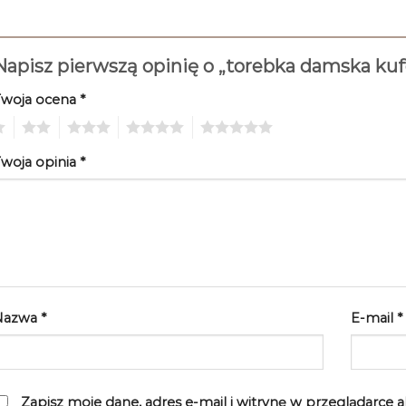
Napisz pierwszą opinię o „torebka damska ku
Twoja ocena
*
2
3
4
5
woja opinia
*
Nazwa
*
E-mail
*
Zapisz moje dane, adres e-mail i witrynę w przeglądarce 