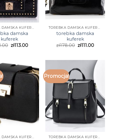
TOREBKA DAMSKA KUFEREK
TOREBKA DAMSKA KUFEREK
ebka damska
torebka damska
kuferek
kuferek
1.00
zł
113.00
zł
178.00
zł
111.00
a!
Promocja!
TOREBKA DAMSKA KUFEREK
TOREBKA DAMSKA KUFEREK