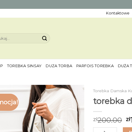
Kontaktowe
aj:
EP
TOREBKA SINSAY
DUZA TORBA
PARFOIS TOREBKA
DUŻA 
Torebka Damska K
torebka 
mocja!
200.00
zł
zł
ilość torebka dam