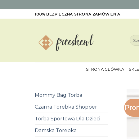
Skip
100% BEZPIECZNA STRONA ZAMÓWIENIA
to
content
Szuk
STRONA GŁÓWNA
SKL
Mommy Bag Torba
Pro
Czarna Torebka Shopper
Torba Sportowa Dla Dzieci
Damska Torebka