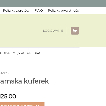
Polityka zwrotów
F.A.Q
Polityka prywatności
LOGOWANIE
TORBA
MĘSKA TOREBKA
uferek
damska kuferek
125.00
ska kuferek