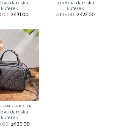
ebka damska
torebka damska
kuferek
kuferek
0.00
zł
131.00
zł
195.00
zł
122.00
a!
TOREBKA DAMSKA KUFEREK
ebka damska
kuferek
8.00
zł
130.00