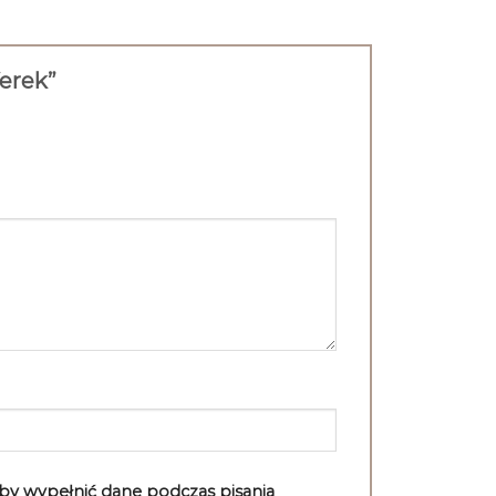
ferek”
aby wypełnić dane podczas pisania