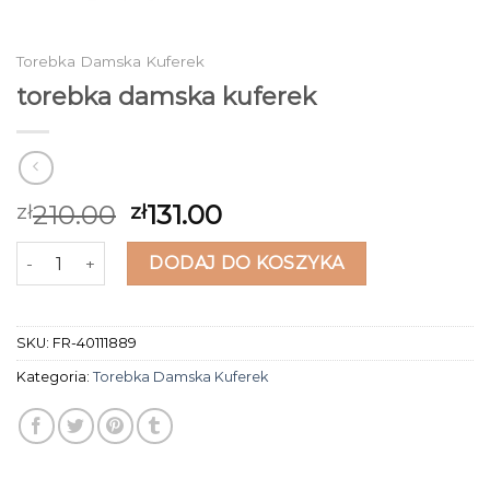
Torebka Damska Kuferek
torebka damska kuferek
210.00
131.00
zł
zł
ilość torebka damska kuferek
DODAJ DO KOSZYKA
SKU:
FR-40111889
Kategoria:
Torebka Damska Kuferek