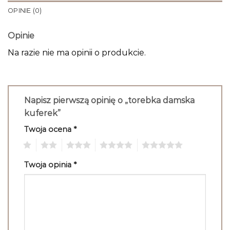
OPINIE (0)
Opinie
Na razie nie ma opinii o produkcie.
Napisz pierwszą opinię o „torebka damska
kuferek”
Twoja ocena
*
1
2
3
4
5
Twoja opinia
*