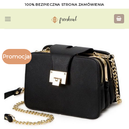
Skip
100% BEZPIECZNA STRONA ZAMÓWIENIA
to
content
Promocja!