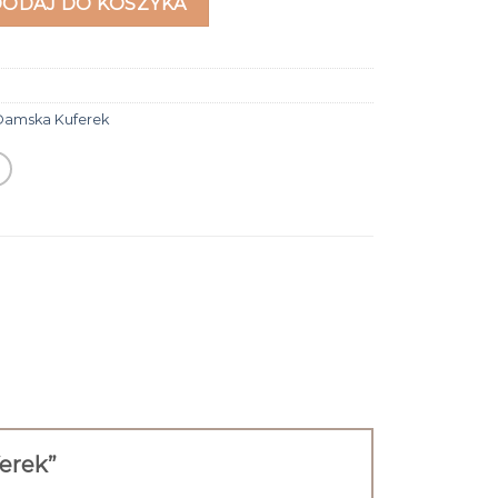
DODAJ DO KOSZYKA
Damska Kuferek
ferek”