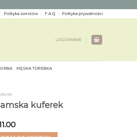
Polityka zwrotów
F.A.Q
Polityka prywatności
LOGOWANIE
TORBA
MĘSKA TOREBKA
uferek
damska kuferek
11.00
ska kuferek