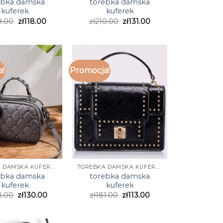
ebka damska
torebka damska
kuferek
kuferek
9.00
zł
118.00
zł
210.00
zł
131.00
a!
Promocja!
TOREBKA DAMSKA KUFEREK
TOREBKA DAMSKA KUFEREK
ebka damska
torebka damska
kuferek
kuferek
8.00
zł
130.00
zł
181.00
zł
113.00