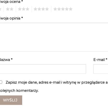
Twoja ocena
*
2
3
4
5
woja opinia
*
Nazwa
*
E-mail
*
Zapisz moje dane, adres e-mail i witrynę w przeglądarce 
olejnych komentarzy.