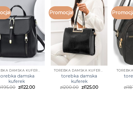
cja!
Promocja!
Promocj
TOREBKA DAMSKA KUFEREK
TOREBKA DAMSKA KUFEREK
torebka damska
torebka damska
tor
kuferek
kuferek
ł
195.00
zł
122.00
zł
200.00
zł
125.00
zł
18