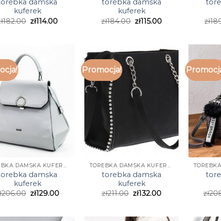
torebka damska
torebka damska
tor
kuferek
kuferek
ł
182.00
zł
114.00
zł
184.00
zł
115.00
zł
18
cja!
Promocja!
Promocj
TOREBKA DAMSKA KUFEREK
TOREBKA DAMSKA KUFEREK
torebka damska
torebka damska
tor
kuferek
kuferek
ł
206.00
zł
129.00
zł
211.00
zł
132.00
zł
20