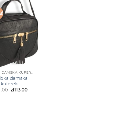
a!
TOREBKA DAMSKA KUFEREK
ebka damska
kuferek
1.00
zł
113.00