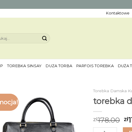
Kontaktowe
aj:
EP
TOREBKA SINSAY
DUZA TORBA
PARFOIS TOREBKA
DUŻA 
Torebka Damska K
torebka 
mocja!
178.00
1
zł
zł
ilość torebka dam