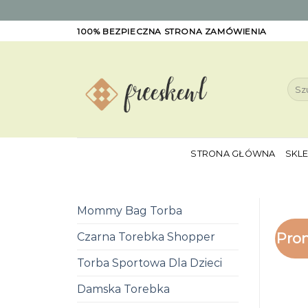
Skip
100% BEZPIECZNA STRONA ZAMÓWIENIA
to
content
Szuk
STRONA GŁÓWNA
SKL
Mommy Bag Torba
Pro
Czarna Torebka Shopper
Torba Sportowa Dla Dzieci
Damska Torebka