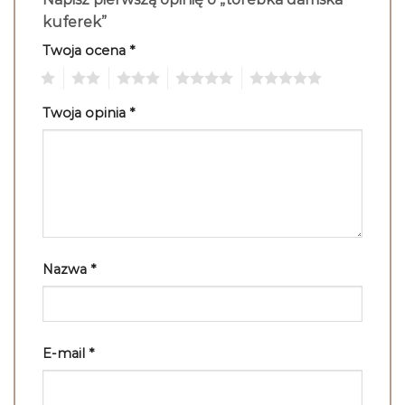
kuferek”
Twoja ocena
*
1
2
3
4
5
Twoja opinia
*
Nazwa
*
E-mail
*