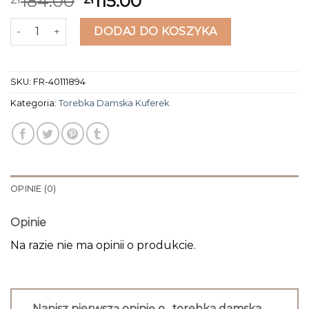
184.00
115.00
ilość torebka damska kuferek
DODAJ DO KOSZYKA
SKU:
FR-40111894
Kategoria:
Torebka Damska Kuferek
OPINIE (0)
Opinie
Na razie nie ma opinii o produkcie.
Napisz pierwszą opinię o „torebka damska