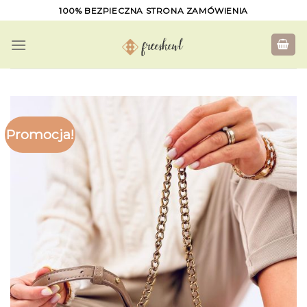
Skip
100% BEZPIECZNA STRONA ZAMÓWIENIA
to
content
Promocja!