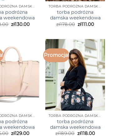
TORBA PODRÓŻNA DAMSKA WEEKENDOWA
TORBA PODRÓŻNA DAMSKA WEEKENDOWA
ba podróżna
torba podróżna
a weekendowa
damska weekendowa
8.00
zł
130.00
zł
178.00
zł
111.00
a!
Promocja!
TORBA PODRÓŻNA DAMSKA WEEKENDOWA
TORBA PODRÓŻNA DAMSKA WEEKENDOWA
ba podróżna
torba podróżna
a weekendowa
damska weekendowa
6.00
zł
129.00
zł
189.00
zł
118.00