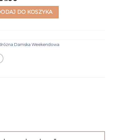
różna damska weekendowa
DODAJ DO KOSZYKA
odróżna Damska Weekendowa