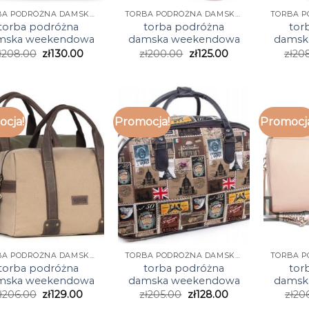
TORBA PODRÓŻNA DAMSKA WEEKENDOWA
TORBA PODRÓŻNA DAMSKA WEEKENDOWA
torba podróżna
torba podróżna
tor
mska weekendowa
damska weekendowa
damsk
ł
208.00
zł
130.00
zł
200.00
zł
125.00
zł
20
cja!
Promocja!
Promocj
TORBA PODRÓŻNA DAMSKA WEEKENDOWA
TORBA PODRÓŻNA DAMSKA WEEKENDOWA
torba podróżna
torba podróżna
tor
mska weekendowa
damska weekendowa
damsk
ł
206.00
zł
129.00
zł
205.00
zł
128.00
zł
20