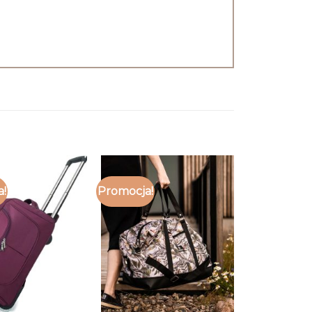
a!
Promocja!