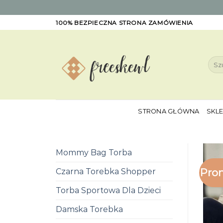
Skip
100% BEZPIECZNA STRONA ZAMÓWIENIA
to
content
Szuk
STRONA GŁÓWNA
SKL
Mommy Bag Torba
Pro
Czarna Torebka Shopper
Torba Sportowa Dla Dzieci
Damska Torebka