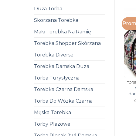
Duża Torba
Skorzana Torebka
Promo
Mała Torebka Na Ramię
Torebka Shopper Skórzana
Torebka Diverse
Torebka Damska Duza
Torba Turystyczna
Torebka Czarna Damska
da
z
Torba Do Wózka Czarna
Męska Torebka
Torby Plazowe
Torba Plecak 2w1 Damska