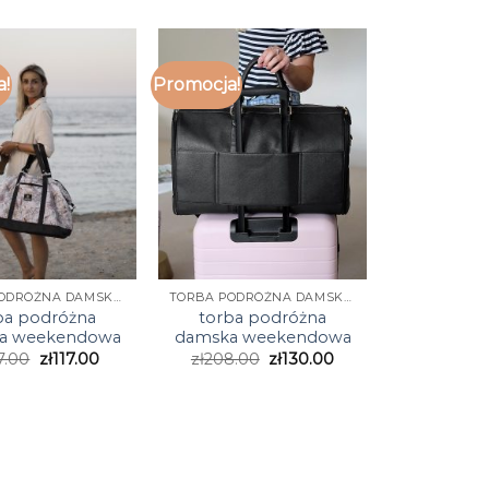
a!
Promocja!
TORBA PODRÓŻNA DAMSKA WEEKENDOWA
TORBA PODRÓŻNA DAMSKA WEEKENDOWA
ba podróżna
torba podróżna
a weekendowa
damska weekendowa
7.00
zł
117.00
zł
208.00
zł
130.00