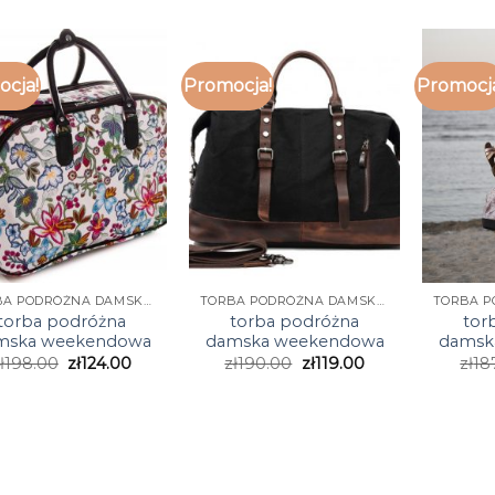
cja!
Promocja!
Promocj
TORBA PODRÓŻNA DAMSKA WEEKENDOWA
TORBA PODRÓŻNA DAMSKA WEEKENDOWA
torba podróżna
torba podróżna
tor
mska weekendowa
damska weekendowa
damsk
ł
198.00
zł
124.00
zł
190.00
zł
119.00
zł
18