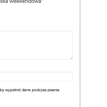
damska weekendowa”
aby wypełnić dane podczas pisania