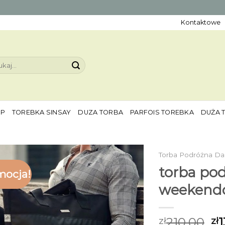
Kontaktowe
aj:
EP
TOREBKA SINSAY
DUZA TORBA
PARFOIS TOREBKA
DUŻA 
Torba Podróżna 
torba po
mocja!
weekend
210.00
1
zł
zł