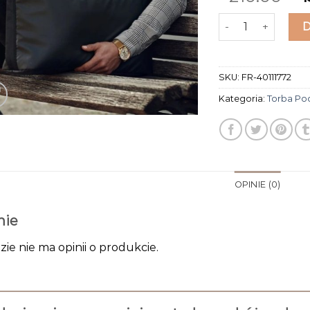
ilość torba pod
SKU:
FR-40111772
Kategoria:
Torba P
OPINIE (0)
nie
zie nie ma opinii o produkcie.