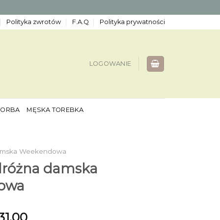
Polityka zwrotów
F.A.Q
Polityka prywatności
LOGOWANIE
TORBA
MĘSKA TOREBKA
Damska Weekendowa
dróżna damska
owa
31.00