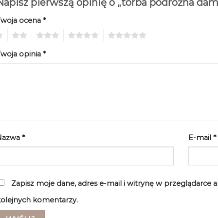
Napisz pierwszą opinię o „torba podróżna 
Twoja ocena
*
2
3
4
5
woja opinia
*
Nazwa
*
E-mail
*
Zapisz moje dane, adres e-mail i witrynę w przeglądarce 
olejnych komentarzy.