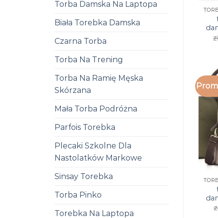
Torba Damska Na Laptopa
Biała Torebka Damska
da
z
Czarna Torba
Torba Na Trening
Torba Na Ramię Męska
Promo
Skórzana
Mała Torba Podróżna
Parfois Torebka
Plecaki Szkolne Dla
Nastolatków Markowe
Sinsay Torebka
Torba Pinko
da
z
Torebka Na Laptopa