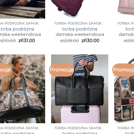
TORBA PODRÓŻNA DAMSKA WEEKENDOWA
TORBA PODRÓŻNA DAMSKA WEEKENDOWA
torba podróżna
torba podróżna
tor
mska weekendowa
damska weekendowa
damsk
ł
210.00
zł
131.00
zł
208.00
zł
130.00
zł
20
cja!
Promocja!
Promocj
TORBA PODRÓŻNA DAMSKA WEEKENDOWA
TORBA PODRÓŻNA DAMSKA WEEKENDOWA
torba podróżna
torba podróżna
tor