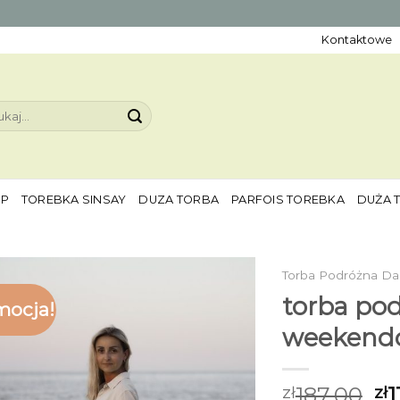
Kontaktowe
aj:
EP
TOREBKA SINSAY
DUZA TORBA
PARFOIS TOREBKA
DUŻA 
Torba Podróżna 
torba po
mocja!
weekend
187.00
1
zł
zł