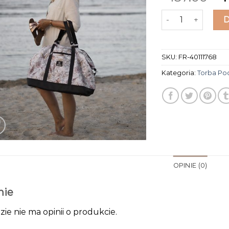
ilość torba pod
SKU:
FR-40111768
Kategoria:
Torba P
OPINIE (0)
nie
zie nie ma opinii o produkcie.