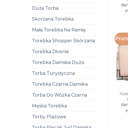
da
Duża Torba
z
Skorzana Torebka
Mała Torebka Na Ramię
Promo
Torebka Shopper Skórzana
Torebka Diverse
Torebka Damska Duza
Torba Turystyczna
Torebka Czarna Damska
Torba Do Wózka Czarna
da
Męska Torebka
z
Torby Plazowe
Torba Plecak 2w1 Damska