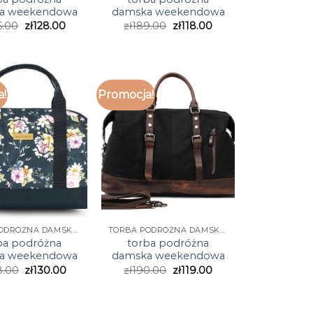
a weekendowa
damska weekendowa
5.00
zł
128.00
zł
189.00
zł
118.00
a!
Promocja!
TORBA PODRÓŻNA DAMSKA WEEKENDOWA
TORBA PODRÓŻNA DAMSKA WEEKENDOWA
ba podróżna
torba podróżna
a weekendowa
damska weekendowa
8.00
zł
130.00
zł
190.00
zł
119.00