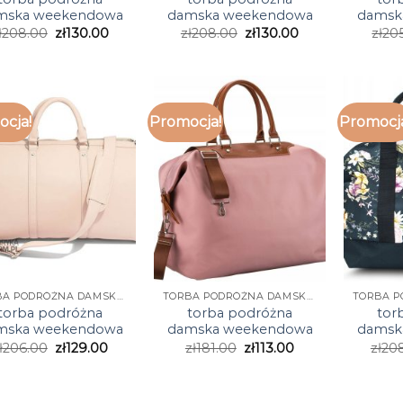
mska weekendowa
damska weekendowa
damsk
ł
208.00
zł
130.00
zł
208.00
zł
130.00
zł
20
cja!
Promocja!
Promocj
TORBA PODRÓŻNA DAMSKA WEEKENDOWA
TORBA PODRÓŻNA DAMSKA WEEKENDOWA
torba podróżna
torba podróżna
tor
mska weekendowa
damska weekendowa
damsk
ł
206.00
zł
129.00
zł
181.00
zł
113.00
zł
20