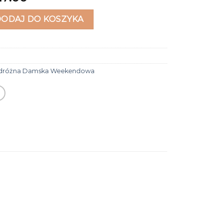
różna damska weekendowa
DODAJ DO KOSZYKA
odróżna Damska Weekendowa