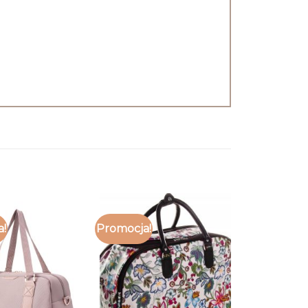
a!
Promocja!