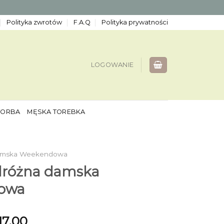
Polityka zwrotów
F.A.Q
Polityka prywatności
LOGOWANIE
TORBA
MĘSKA TOREBKA
Damska Weekendowa
dróżna damska
owa
17.00