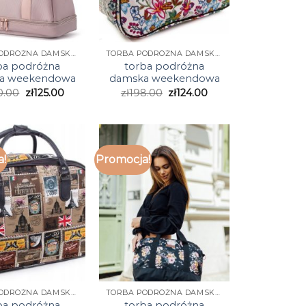
TORBA PODRÓŻNA DAMSKA WEEKENDOWA
TORBA PODRÓŻNA DAMSKA WEEKENDOWA
ba podróżna
torba podróżna
a weekendowa
damska weekendowa
0.00
zł
125.00
zł
198.00
zł
124.00
a!
Promocja!
TORBA PODRÓŻNA DAMSKA WEEKENDOWA
TORBA PODRÓŻNA DAMSKA WEEKENDOWA
ba podróżna
torba podróżna