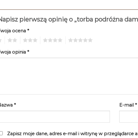
Napisz pierwszą opinię o „torba podróżna 
Twoja ocena
*
2
3
4
5
woja opinia
*
Nazwa
*
E-mail
*
Zapisz moje dane, adres e-mail i witrynę w przeglądarce 