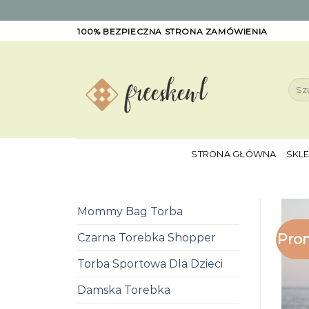
Skip
100% BEZPIECZNA STRONA ZAMÓWIENIA
to
content
Szuk
STRONA GŁÓWNA
SKL
Mommy Bag Torba
Pro
Czarna Torebka Shopper
Torba Sportowa Dla Dzieci
Damska Torebka